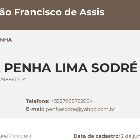
ão Francisco de Assis
ANHA
 PENHA LIMA SODRÉ
1798861704
Telefone:
+5527998722094
E-mail:
penhasodre@yahoo.com.br
aria Paroquial
Data de cadastro:
2 de ju