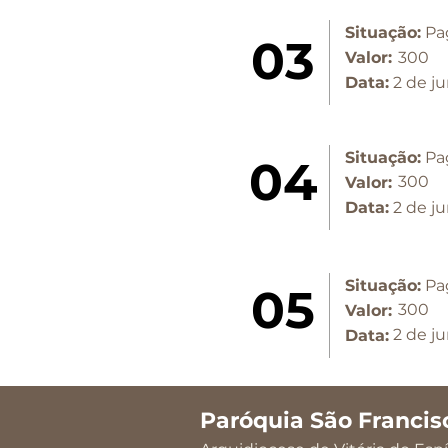
Situação:
Pa
03
Valor:
300
Data:
2 de j
Situação:
Pa
04
300
Valor:
Data:
2 de j
Situação:
Pa
05
300
Valor:
2 de j
Data:
Paróquia São Francis