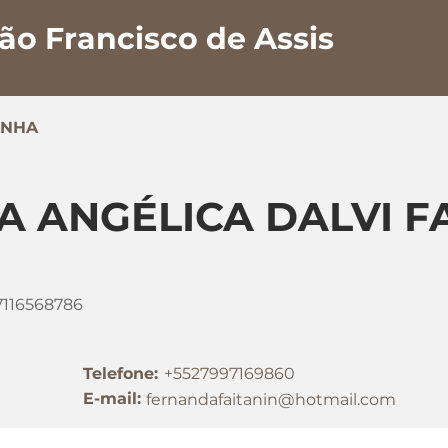
ão Francisco de Assis
ANHA
 ANGÉLICA DALVI F
7116568786
Telefone:
+5527997169860
E-mail:
fernandafaitanin@hotmail.com