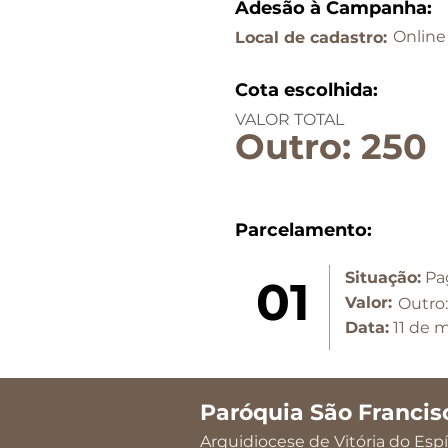
Adesão à Campanha:
Online
Local de cadastro:
Cota escolhida:
VALOR TOTAL
Outro: 250
Parcelamento:
Situação:
Pa
01
Valor:
Outro:
Data:
11 de 
Paróquia São Francis
Arquidiocese de Vitória do Espí