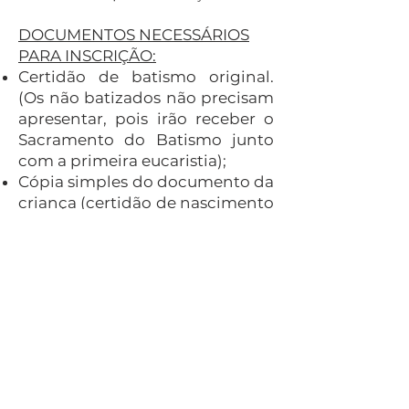
DOCUMENTOS NECESSÁRIOS
PARA INSCRIÇÃO:
Certidão de batismo original.
(Os não b
atizados não precisam
apresentar, pois irão receber o
Sacramento do Batismo junto
com a primeira eucaristia);
Cópia simples do documento da
criança (certidão de nascimento
ou identidade);
Comprovante de residência.
PROCEDIMENTO:
As matrículas são feitas no mês
de julho no formato presencial.
O dia e horário serão divulgados
nas redes sociais da paróquia e
durante as missas;