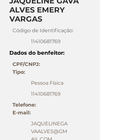
JAQUELINE GAVA
ALVES EMERY
VARGAS
Código de Identificação:
11410681769
Dados do benfeitor:
CPF/CNPJ:
Tipo:
Pessoa Física
11410681769
Telefone:
E-mail:
JAQUELINEGA
VAALVES@GM
AIL.COM