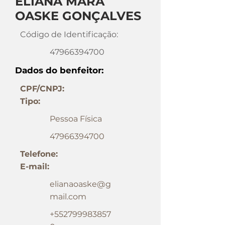
ELIANA MARA
OASKE GONÇALVES
Código de Identificação:
47966394700
Dados do benfeitor:
CPF/CNPJ:
Tipo:
Pessoa Física
47966394700
Telefone:
E-mail:
elianaoaske@g
mail.com
+552799983857