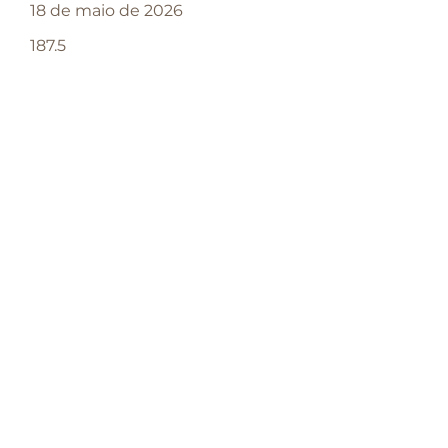
18 de maio de 2026
187.5
Pago
Método de pagamento:
Local de pagamento:
Crédito
Secretaria Paroquial
05
Situação:
Valor:
Data:
18 de maio de 2026