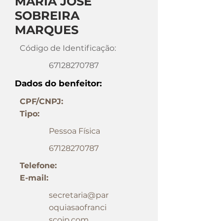
MARIA JOSÉ
SOBREIRA
MARQUES
Código de Identificação:
67128270787
Dados do benfeitor:
CPF/CNPJ:
Tipo:
Pessoa Física
67128270787
Telefone:
E-mail:
secretaria@par
oquiasaofranci
scojp.com