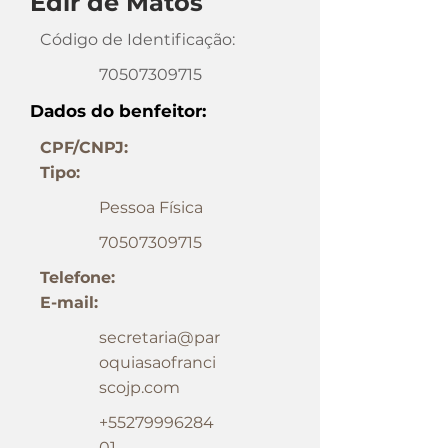
Edir de Matos
Código de Identificação:
70507309715
Dados do benfeitor:
CPF/CNPJ:
Tipo:
Pessoa Física
70507309715
Telefone:
E-mail:
secretaria@par
oquiasaofranci
scojp.com
+55279996284
01