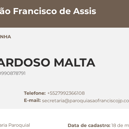
ão Francisco de Assis
ANHA
CARDOSO MALTA
0990878791
Telefone:
+5527992366108
E-mail:
secretaria@paroquiasaofranciscojp.c
aria Paroquial
Data de cadastro:
18 de m