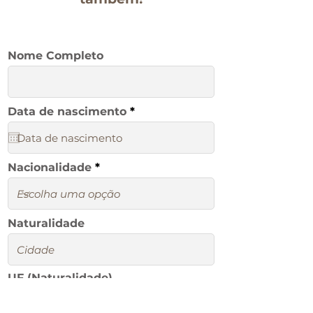
Informações Pessoais
Nome Completo
r
Data de nascimento
*
e
q
u
i
r
Nacionalidade
e
d
Naturalidade
UF (Naturalidade)